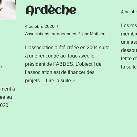
Ardèche
4 octob
Les re
4 octobre 2020
Associations européennes
par
Mathieu
membre
une ass
L’association a été créée en 2004 suite
dessous
à une rencontre au Togo avec le
lettre 
président de FABDES. L’objectif de
la suite
l’association est de financer des
projets…
Lire la suite »
ement à
vée au
2020.