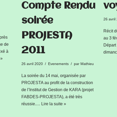
Compte Rendu
vo
soirée
26 avril
Récit d
PROJESTA
après
au 3 fé
ge de
Départ 
2011
ixé à
dimanc
 »
26 avril 2020
Evenements
par
Mathieu
La soirée du 14 mai, organisée par
PROJESTA au profit de la construction
de l’Institut de Gestion de KARA (projet
FABDES-PROJESTA), a été très
réussie.…
Lire la suite »