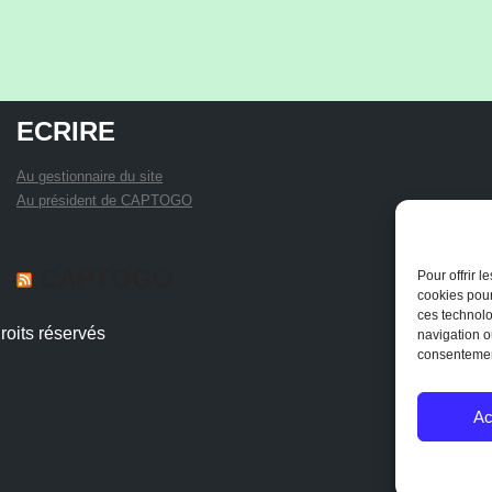
ECRIRE
Au gestionnaire du site
Au président de CAPTOGO
CAPTOGO
Pour offrir 
cookies pour
ces technolo
FORMATION AU CAFAB: JUIN 2026
26 juillet 2026
roits réservés
navigation ou
RAPPORT DE LA FORMATION LA CONSERVATION
consentement
DES PRODUITS LOCAUX, LA PRODUCTION DU
BOCKACHI ET LES PRATIQUES INNOVANTES
Ac
D’IRRIGATION Cette présente constitue le compte rendu
de la sixième session de formation organisée pour le