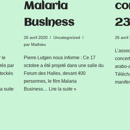
Malaria
co
Business
23
26 avril 2020
Uncategorized
26 avril
par
Mathieu
L’asso
 le
Pierre Lutgen nous informe : Ce 17
concert
rés par
octobre a été projeté dans une salle du
arabo-a
stockés
Forum des Halles, devant 400
Télécha
personnes, le film Malaria
manifes
la suite
Business…
Lire la suite »