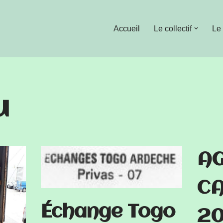
Accueil
Le collectif
Le
u
AG
CA
Échange Togo
2