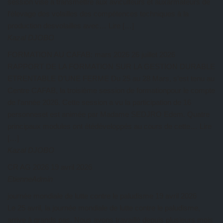
session vise à transmettre aux aviculteurs et auxarmateurs de
l’élevage des volailles des compétences techniques à la
production desvolailles avec… Lire […]
Kazal DJOBO
FORMATION AU CAFAB: mars 2026
26 juillet 2026
RAPPORT DE LA FORMATION SUR LA GESTION DURABLE
ETRENTABLE D’UNE FERME Du 25 au 28 Mars, s’est tenu au
Centre CAFAB, la troisième session de formationpour le compte
de l’année 2026. Cette session a vu la participation de 16
personneset est animée par Madame SEDJRO Edem. Quatre
principaux modules ont étédéveloppés au cours de cette… Lire
[…]
Kazal DJOBO
CR AG 2026
19 avril 2026
EtienneAdmin
journée mondiale de lutte contre le paludisme
19 avril 2026
Le 25 avril, la journée mondiale de lutte contre le paludisme,
arrive à grands pas. Nous avons travaillé depuis plusieurs mois