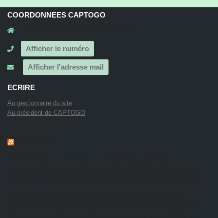
COORDONNEES CAPTOGO
41a rue principale, 68210, GILDWILLER
Afficher le numéro
Afficher l'adresse mail
ECRIRE
Au gestionnaire du site
Au président de CAPTOGO
CAPTOGO
FORMATION AU CAFAB: JUIN 2026
26 juillet 2026
RAPPORT DE LA FORMATION LA CONSERVATION DES
PRODUITS LOCAUX, LA PRODUCTION DU BOCKACHI ET
LES PRATIQUES INNOVANTES D’IRRIGATION Cette
présente constitue le compte rendu de la sixième session de
formation organisée pour le compte du mois de juin 2026. La