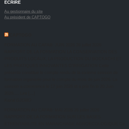
ECRIRE
Au gestionnaire du site
Au président de CAPTOGO
CAPTOGO
FORMATION AU CAFAB: JUIN 2026
26 juillet 2026
RAPPORT DE LA FORMATION LA CONSERVATION DES
PRODUITS LOCAUX, LA PRODUCTION DU BOCKACHI ET
LES PRATIQUES INNOVANTES D’IRRIGATION Cette
présente constitue le compte rendu de la sixième session de
formation organisée pour le compte du mois de juin 2026. La
session a commencé le 17 juin 2026 et a pris fin le 20 Juin
2026.… Lire […]
Kazal DJOBO
FORMATION AU CAFAB: MAI 2026
26 juillet 2026
RAPPORT DE LA FORMATION SUR LES BASES
ETRENTABILITE EN MARAICHAGE AGROECOLOGIQUE Ce