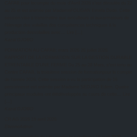
CAFAB pour lecompte du mois d’Avril 2026 s’est déroulée du 22
au 25 et est animée par MadameFOLIGAN Eméfa Dédé. Cette
session vise à transmettre aux aviculteurs et auxarmateurs de
l’élevage des volailles des compétences techniques à la
production desvolailles avec… Lire […]
Kazal DJOBO
FORMATION AU CAFAB: mars 2026
26 juillet 2026
RAPPORT DE LA FORMATION SUR LA GESTION DURABLE
ETRENTABLE D’UNE FERME Du 25 au 28 Mars, s’est tenu au
Centre CAFAB, la troisième session de formationpour le compte
de l’année 2026. Cette session a vu la participation de 16
personneset est animée par Madame SEDJRO Edem. Quatre
principaux modules ont étédéveloppés au cours de cette… Lire
[…]
Kazal DJOBO
CR AG 2026
19 avril 2026
EtienneAdmin
journée mondiale de lutte contre le paludisme
19 avril 2026