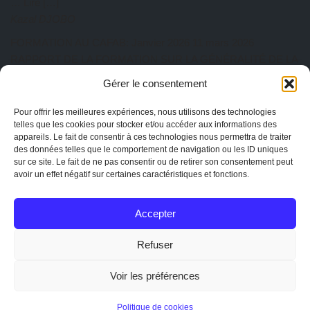
… Lire […]
Kazal DJOBO
FORMATION AU CAFAB: Janvier 2026
11 mars 2026
RAPPORT DE LA FORMATION SUR LA GÉNÉRALITÉ DE LA
PRATIQUE AGROÉCOLOGIQUE Du 27 au 31 Janvier 2026 a
Gérer le consentement
eu lieu au CAFAB la première session de l’année. Cette session
est animée par ISSIFOU Aboulaye, responsable de la ferme
Pour offrir les meilleures expériences, nous utilisons des technologies
Albarka. Au total dix-sept participants ont pris part à cette
telles que les cookies pour stocker et/ou accéder aux informations des
appareils. Le fait de consentir à ces technologies nous permettra de traiter
session de formation composée de quatre (04)… Lire […]
des données telles que le comportement de navigation ou les ID uniques
Kazal DJOBO
sur ce site. Le fait de ne pas consentir ou de retirer son consentement peut
avoir un effet négatif sur certaines caractéristiques et fonctions.
AG CAPTOGO exercice 2025
25 février 2026
EtienneAdmin
Accepter
MENTIONS
Mentions légales
Refuser
La charte de CAPTOGO
Statuts de l'association
Voir les préférences
Conception :
Mathieu R
&
CAPTOGO
|Copyright 2020 Tous
Politique de cookies