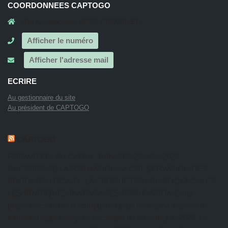
COORDONNEES CAPTOGO
41a rue principale, 68210, GILDWILLER
Afficher le numéro
Afficher l'adresse mail
ECRIRE
Au gestionnaire du site
Au président de CAPTOGO
CAPTOGO
FORMATION AU CAFAB: JUIN 2026
26 juillet 2026
RAPPORT DE LA FORMATION LA CONSERVATION DES
PRODUITS LOCAUX, LA PRODUCTION DU BOCKACHI ET
LES PRATIQUES INNOVANTES D’IRRIGATION Cette
présente constitue le compte rendu de la sixième session de
formation organisée pour le compte du mois de juin 2026. La