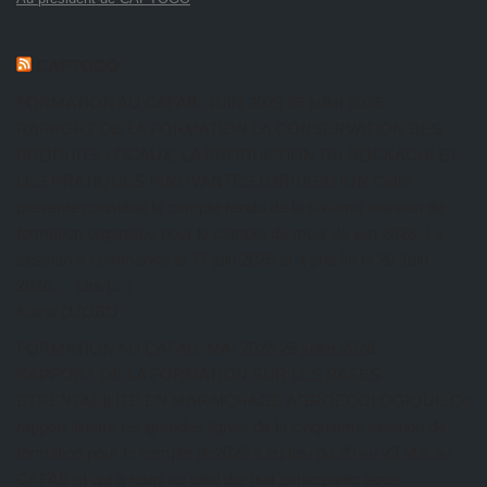
CAPTOGO
FORMATION AU CAFAB: JUIN 2026
26 juillet 2026
RAPPORT DE LA FORMATION LA CONSERVATION DES
PRODUITS LOCAUX, LA PRODUCTION DU BOCKACHI ET
LES PRATIQUES INNOVANTES D’IRRIGATION Cette
présente constitue le compte rendu de la sixième session de
formation organisée pour le compte du mois de juin 2026. La
session a commencé le 17 juin 2026 et a pris fin le 20 Juin
2026.… Lire […]
Kazal DJOBO
FORMATION AU CAFAB: MAI 2026
26 juillet 2026
RAPPORT DE LA FORMATION SUR LES BASES
ETRENTABILITE EN MARAICHAGE AGROECOLOGIQUE Ce
rapport illustre les grandes lignes de la cinquième session de
formation pour le compte de2026 a eu lieu du 20 au 23 Mai au
CAFAB et qui a réuni au total dix-huit participants sous