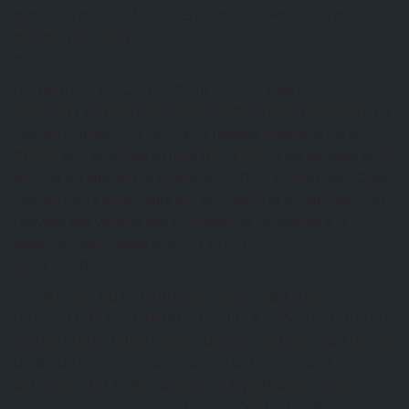
ladirection de TCHANGANI Eric, ingénieur agronome de
formation et… Lire […]
Kazal DJOBO
FORMATION AU CAFAB: AVRIL 2026
26 juillet 2026
RAPPORT FORMATION SUR L’AVICULTURE RENTABLE La
session formation sur l’aviculture rentable organisée par le
CAFAB pour lecompte du mois d’Avril 2026 s’est déroulée du 22
au 25 et est animée par MadameFOLIGAN Eméfa Dédé. Cette
session vise à transmettre aux aviculteurs et auxarmateurs de
l’élevage des volailles des compétences techniques à la
production desvolailles avec… Lire […]
Kazal DJOBO
FORMATION AU CAFAB: mars 2026
26 juillet 2026
RAPPORT DE LA FORMATION SUR LA GESTION DURABLE
ETRENTABLE D’UNE FERME Du 25 au 28 Mars, s’est tenu au
Centre CAFAB, la troisième session de formationpour le compte
de l’année 2026. Cette session a vu la participation de 16
personneset est animée par Madame SEDJRO Edem. Quatre