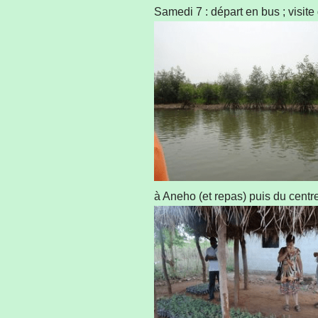
Samedi 7 : départ en bus ; visit
à Aneho (et repas) puis du centre