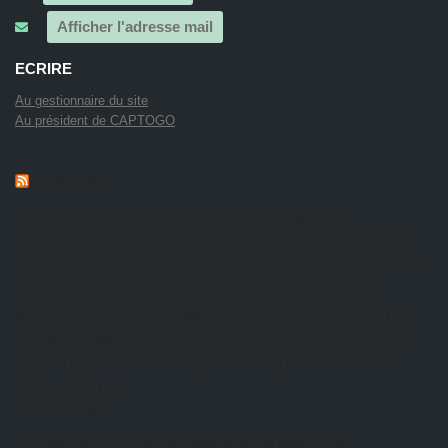
Afficher l'adresse mail
ECRIRE
Au gestionnaire du site
Au président de CAPTOGO
CAPTOGO
FORMATION AU CAFAB: JUIN 2026
26 juillet 2026
RAPPORT DE LA FORMATION LA CONSERVATION DES
PRODUITS LOCAUX, LA PRODUCTION DU BOCKACHI ET
LES PRATIQUES INNOVANTES D’IRRIGATION Cette
présente constitue le compte rendu de la sixième session de
formation organisée pour le compte du mois de juin 2026. La
session a commencé le 17 juin 2026 et a pris fin le 20 Juin
2026.… Lire […]
Kazal DJOBO
FORMATION AU CAFAB: MAI 2026
26 juillet 2026