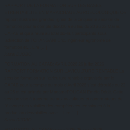
RAPPORT DE LA FORMATION SUR LES BASES
ETRENTABILITE EN MARAICHAGE AGROECOLOGIQUE Ce
rapport illustre les grandes lignes de la cinquième session de
formation pour le compte de2026 a eu lieu du 20 au 23 Mai au
CAFAB et qui a réuni au total dix-huit participants sous
ladirection de TCHANGANI Eric, ingénieur agronome de
formation et… Lire […]
Kazal DJOBO
FORMATION AU CAFAB: AVRIL 2026
26 juillet 2026
RAPPORT FORMATION SUR L’AVICULTURE RENTABLE La
session formation sur l’aviculture rentable organisée par le
CAFAB pour lecompte du mois d’Avril 2026 s’est déroulée du 22
au 25 et est animée par MadameFOLIGAN Eméfa Dédé. Cette
session vise à transmettre aux aviculteurs et auxarmateurs de
l’élevage des volailles des compétences techniques à la
production desvolailles avec… Lire […]
Kazal DJOBO
FORMATION AU CAFAB: mars 2026
26 juillet 2026