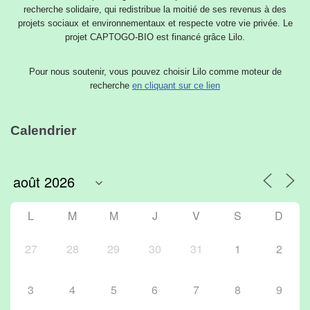
recherche solidaire, qui redistribue la moitié de ses revenus à des
projets sociaux et environnementaux et respecte votre vie privée. Le
projet CAPTOGO-BIO est financé grâce Lilo.
Pour nous soutenir, vous pouvez choisir Lilo comme moteur de
recherche
en cliquant sur ce lien
Calendrier
L
M
M
J
V
S
D
27
28
29
30
31
1
2
3
4
5
6
7
8
9