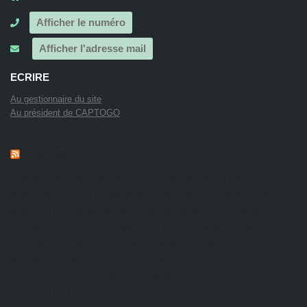
Afficher le numéro
Afficher l'adresse mail
ECRIRE
Au gestionnaire du site
Au président de CAPTOGO
CAPTOGO
FORMATION AU CAFAB: JUIN 2026
26 juillet 2026
RAPPORT DE LA FORMATION LA CONSERVATION DES
PRODUITS LOCAUX, LA PRODUCTION DU BOCKACHI ET
LES PRATIQUES INNOVANTES D’IRRIGATION Cette
présente constitue le compte rendu de la sixième session de
formation organisée pour le compte du mois de juin 2026. La
session a commencé le 17 juin 2026 et a pris fin le 20 Juin
2026.… Lire […]