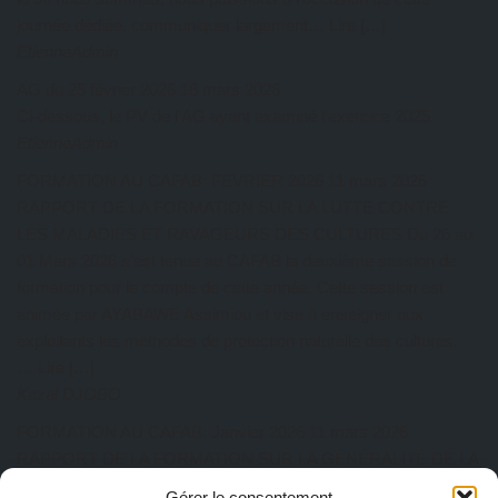
journée dédiée, communiquer largement… Lire […]
EtienneAdmin
AG du 25 février 2026
16 mars 2026
Ci-dessous, le PV de l’AG ayant examiné l’exercice 2025
EtienneAdmin
FORMATION AU CAFAB: FEVRIER 2026
11 mars 2026
RAPPORT DE LA FORMATION SUR LA LUTTE CONTRE
LES MALADIES ET RAVAGEURS DES CULTURES Du 26 au
01 Mars 2026 s’est tenue au CAFAB la deuxième session de
formation pour le compte de cette année. Cette session est
animée par AYABAWE Assimiou et vise à enseigner aux
exploitants les méthodes de protection naturelle des cultures.
… Lire […]
Kazal DJOBO
FORMATION AU CAFAB: Janvier 2026
11 mars 2026
RAPPORT DE LA FORMATION SUR LA GÉNÉRALITÉ DE LA
PRATIQUE AGROÉCOLOGIQUE Du 27 au 31 Janvier 2026 a
Gérer le consentement