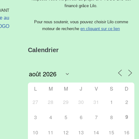
financé grâce Lilo.
VANT
e au
Pour nous soutenir, vous pouvez choisir Lilo comme
OGO
moteur de recherche
en cliquant sur ce lien
Calendrier
L
M
M
J
V
S
D
27
28
29
30
31
1
2
9
3
4
5
6
7
8
10
11
12
13
14
15
16