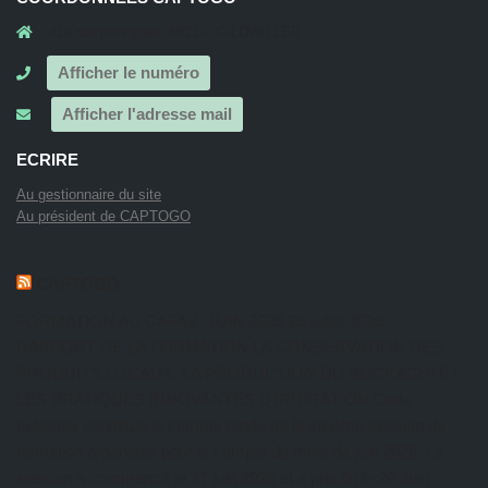
41a rue principale, 68210, GILDWILLER
Afficher le numéro
Afficher l'adresse mail
ECRIRE
Au gestionnaire du site
Au président de CAPTOGO
CAPTOGO
FORMATION AU CAFAB: JUIN 2026
26 juillet 2026
RAPPORT DE LA FORMATION LA CONSERVATION DES
PRODUITS LOCAUX, LA PRODUCTION DU BOCKACHI ET
LES PRATIQUES INNOVANTES D’IRRIGATION Cette
présente constitue le compte rendu de la sixième session de
formation organisée pour le compte du mois de juin 2026. La
session a commencé le 17 juin 2026 et a pris fin le 20 Juin