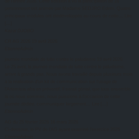
de l’année 2026. Cette session a vu la participation de 16
personneset est animée par Madame SEDJRO Edem. Quatre
principaux modules ont étédéveloppés au cours de cette… Lire
[…]
Kazal DJOBO
CR AG 2026
19 avril 2026
EtienneAdmin
journée mondiale de lutte contre le paludisme
19 avril 2026
Le 25 avril, la journée mondiale de lutte contre le paludisme,
arrive à grands pas. Nous avons travaillé depuis plusieurs mois
à la réalisation d’un kit de communication sur l’usage de
l’Artemisia afra en préventif. Il serait génial, que tous ensemble
là où nous sommes, nous puissions à l’occasion de cette
journée dédiée, communiquer largement… Lire […]
EtienneAdmin
AG du 25 février 2026
16 mars 2026
Ci-dessous, le PV de l’AG ayant examiné l’exercice 2025
EtienneAdmin