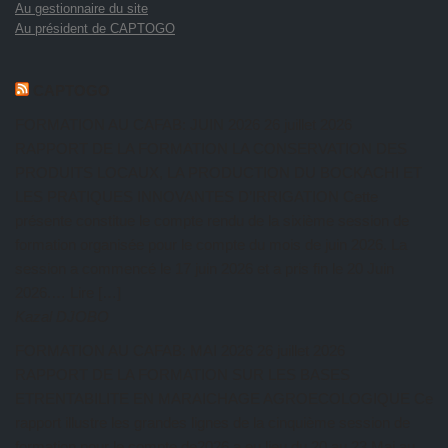
Au gestionnaire du site
Au président de CAPTOGO
CAPTOGO
FORMATION AU CAFAB: JUIN 2026
26 juillet 2026
RAPPORT DE LA FORMATION LA CONSERVATION DES
PRODUITS LOCAUX, LA PRODUCTION DU BOCKACHI ET
LES PRATIQUES INNOVANTES D’IRRIGATION Cette
présente constitue le compte rendu de la sixième session de
formation organisée pour le compte du mois de juin 2026. La
session a commencé le 17 juin 2026 et a pris fin le 20 Juin
2026.… Lire […]
Kazal DJOBO
FORMATION AU CAFAB: MAI 2026
26 juillet 2026
RAPPORT DE LA FORMATION SUR LES BASES
ETRENTABILITE EN MARAICHAGE AGROECOLOGIQUE Ce
rapport illustre les grandes lignes de la cinquième session de
formation pour le compte de2026 a eu lieu du 20 au 23 Mai au