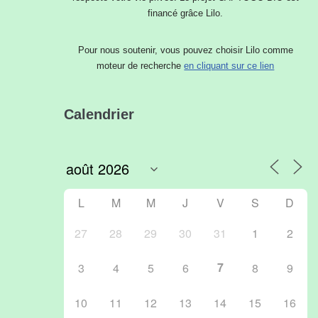
financé grâce Lilo.
Pour nous soutenir, vous pouvez choisir Lilo comme
moteur de recherche
en cliquant sur ce lien
Calendrier
Outlook Live
L
M
M
J
V
S
D
27
28
29
30
31
1
2
7
3
4
5
6
8
9
10
11
12
13
14
15
16