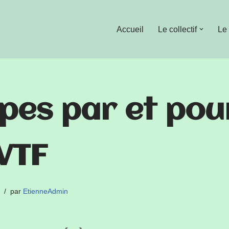
Accueil
Le collectif
Le
rpes par et pou
VTF
par
EtienneAdmin