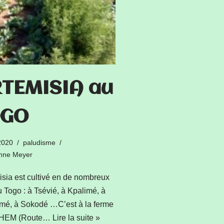
TEMISIA au
OGO
2020
paludisme
enne Meyer
isia est cultivé en de nombreux
u Togo : à Tsévié, à Kpalimé, à
mé, à Sokodé …C’est à la ferme
CHEM (Route…
Lire la suite »