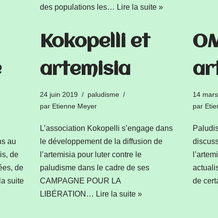
des populations les…
Lire la suite »
Kokopelli et
OM
e
artemisia
ar
24 juin 2019
paludisme
14 mars
par
Etienne Meyer
par
Eti
L’association Kokopelli s’engage dans
Paludis
ns au
le développement de la diffusion de
discuss
is, de
l’artemisia pour luter contre le
l’artemi
ées, de
paludisme dans le cadre de ses
actuali
la suite
CAMPAGNE POUR LA
de cer
LIBÉRATION…
Lire la suite »