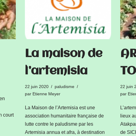
La maison de
AR
l’artemisia
T
22 juin 2020
paludisme
22 juin 
par
Etienne Meyer
par
Eti
 en
La Maison de l’Artemisia est une
L’artem
n court
association humanitaire française de
lieux a
lutte contre le paludisme par les
Atakpa
Artemisia annua et afra, à destination
de SI