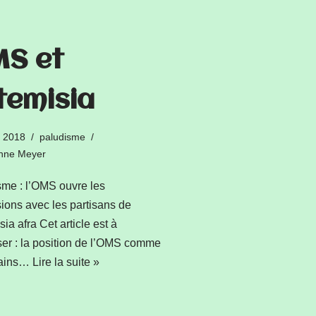
S et
temisia
 2018
paludisme
enne Meyer
me : l’OMS ouvre les
ions avec les partisans de
sia afra Cet article est à
ser : la position de l’OMS comme
tains…
Lire la suite »