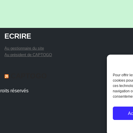
ECRIRE
Au gestionnaire du site
Au président de CAPTOGO
CAPTOGO
Pour offrir 
cookies pour
ces technolo
FORMATION AU CAFAB: JUIN 2026
26 juillet 2026
roits réservés
navigation ou
RAPPORT DE LA FORMATION LA CONSERVATION
consentement
DES PRODUITS LOCAUX, LA PRODUCTION DU
BOCKACHI ET LES PRATIQUES INNOVANTES
Ac
D’IRRIGATION Cette présente constitue le compte rendu
de la sixième session de formation organisée pour le