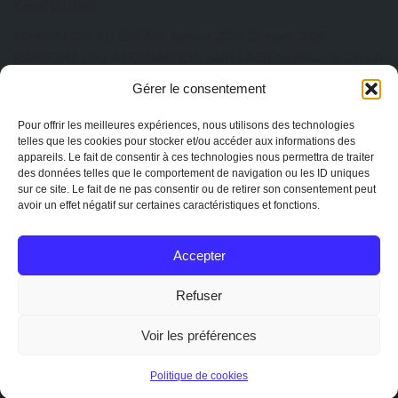
Kazal DJOBO
FORMATION AU CAFAB: Janvier 2026
11 mars 2026
RAPPORT DE LA FORMATION SUR LA GÉNÉRALITÉ DE LA
PRATIQUE AGROÉCOLOGIQUE Du 27 au 31 Janvier 2026 a
Gérer le consentement
eu lieu au CAFAB la première session de l’année. Cette session
est animée par ISSIFOU Aboulaye, responsable de la ferme
Pour offrir les meilleures expériences, nous utilisons des technologies
telles que les cookies pour stocker et/ou accéder aux informations des
Albarka. Au total dix-sept participants ont pris part à cette
appareils. Le fait de consentir à ces technologies nous permettra de traiter
session de formation composée de quatre (04)… Lire […]
des données telles que le comportement de navigation ou les ID uniques
Kazal DJOBO
sur ce site. Le fait de ne pas consentir ou de retirer son consentement peut
avoir un effet négatif sur certaines caractéristiques et fonctions.
AG CAPTOGO exercice 2025
25 février 2026
EtienneAdmin
Accepter
MENTIONS
Mentions légales
Refuser
La charte de CAPTOGO
Statuts de l'association
Voir les préférences
Conception :
Mathieu R
&
CAPTOGO
|Copyright 2020 Tous
Politique de cookies
droits réservés