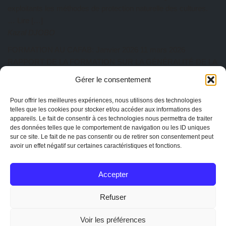
exploitants les méthodes de protection naturelle des cultures.
… Lire […]
Kazal DJOBO
FORMATION AU CAFAB: Janvier 2026
11 mars 2026
RAPPORT DE LA FORMATION SUR LA GÉNÉRALITÉ DE LA
PRATIQUE AGROÉCOLOGIQUE Du 27 au 31 Janvier 2026 a
Gérer le consentement
eu lieu au CAFAB la première session de l’année. Cette session
est animée par ISSIFOU Aboulaye, responsable de la ferme
Pour offrir les meilleures expériences, nous utilisons des technologies
telles que les cookies pour stocker et/ou accéder aux informations des
Albarka. Au total dix-sept participants ont pris part à cette
appareils. Le fait de consentir à ces technologies nous permettra de traiter
session de formation composée de quatre (04)… Lire […]
des données telles que le comportement de navigation ou les ID uniques
Kazal DJOBO
sur ce site. Le fait de ne pas consentir ou de retirer son consentement peut
avoir un effet négatif sur certaines caractéristiques et fonctions.
AG CAPTOGO exercice 2025
25 février 2026
EtienneAdmin
Accepter
MENTIONS
Mentions légales
Refuser
La charte de CAPTOGO
Statuts de l'association
Voir les préférences