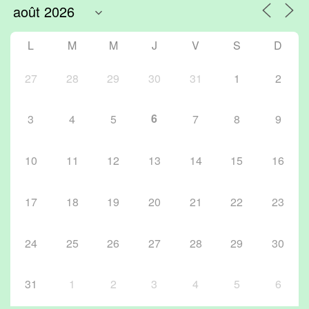
L
M
M
J
V
S
D
27
28
29
30
31
1
2
6
3
4
5
7
8
9
10
11
12
13
14
15
16
17
18
19
20
21
22
23
24
25
26
27
28
29
30
31
1
2
3
4
5
6