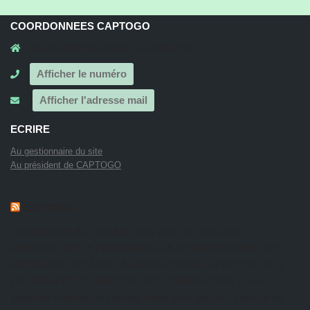
COORDONNEES CAPTOGO
41a rue principale, 68210, GILDWILLER
Afficher le numéro
Afficher l'adresse mail
ECRIRE
Au gestionnaire du site
Au président de CAPTOGO
CAPTOGO
FORMATION AU CAFAB: JUIN 2026
26 juillet 2026
RAPPORT DE LA FORMATION LA CONSERVATION DES
PRODUITS LOCAUX, LA PRODUCTION DU BOCKACHI ET
LES PRATIQUES INNOVANTES D’IRRIGATION Cette
présente constitue le compte rendu de la sixième session de