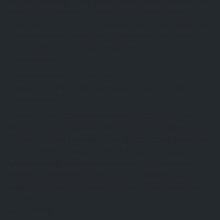
arrive à grands pas. Nous avons travaillé depuis plusieurs mois
à la réalisation d’un kit de communication sur l’usage de
l’Artemisia afra en préventif. Il serait génial, que tous ensemble
là où nous sommes, nous puissions à l’occasion de cette
journée dédiée, communiquer largement… Lire […]
EtienneAdmin
AG du 25 février 2026
16 mars 2026
Ci-dessous, le PV de l’AG ayant examiné l’exercice 2025
EtienneAdmin
FORMATION AU CAFAB: FEVRIER 2026
11 mars 2026
RAPPORT DE LA FORMATION SUR LA LUTTE CONTRE
LES MALADIES ET RAVAGEURS DES CULTURES Du 26 au
01 Mars 2026 s’est tenue au CAFAB la deuxième session de
formation pour le compte de cette année. Cette session est
animée par AYABAWE Assimiou et vise à enseigner aux
exploitants les méthodes de protection naturelle des cultures.
… Lire […]
Kazal DJOBO