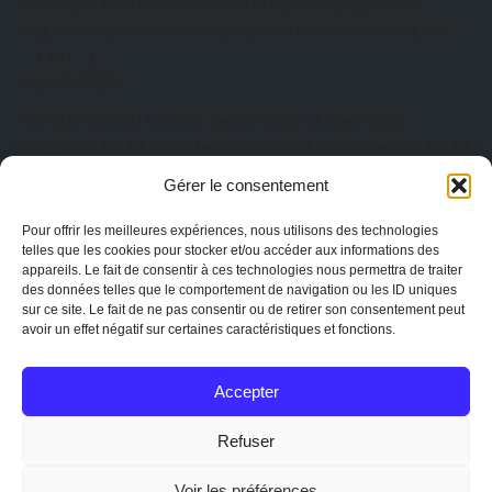
animée par AYABAWE Assimiou et vise à enseigner aux
exploitants les méthodes de protection naturelle des cultures.
… Lire […]
Kazal DJOBO
FORMATION AU CAFAB: Janvier 2026
11 mars 2026
RAPPORT DE LA FORMATION SUR LA GÉNÉRALITÉ DE LA
PRATIQUE AGROÉCOLOGIQUE Du 27 au 31 Janvier 2026 a
Gérer le consentement
eu lieu au CAFAB la première session de l’année. Cette session
est animée par ISSIFOU Aboulaye, responsable de la ferme
Pour offrir les meilleures expériences, nous utilisons des technologies
telles que les cookies pour stocker et/ou accéder aux informations des
Albarka. Au total dix-sept participants ont pris part à cette
appareils. Le fait de consentir à ces technologies nous permettra de traiter
session de formation composée de quatre (04)… Lire […]
des données telles que le comportement de navigation ou les ID uniques
Kazal DJOBO
sur ce site. Le fait de ne pas consentir ou de retirer son consentement peut
avoir un effet négatif sur certaines caractéristiques et fonctions.
AG CAPTOGO exercice 2025
25 février 2026
EtienneAdmin
Accepter
MENTIONS
Mentions légales
Refuser
La charte de CAPTOGO
Statuts de l'association
Voir les préférences