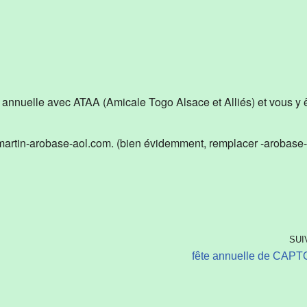
iCalendar
Office 365
e annuelle avec ATAA (Amicale Togo Alsace et Alliés) et vous y 
martin-arobase-aol.com. (bien évidemment, remplacer -arobase-
SUI
fête annuelle de CAP