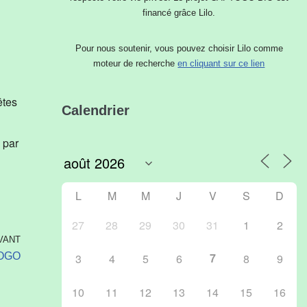
financé grâce Lilo.
Pour nous soutenir, vous pouvez choisir Lilo comme
moteur de recherche
Outlook Live
en cliquant sur ce lien
êtes
Calendrier
 par
L
M
M
J
V
S
D
27
28
29
30
31
1
2
VANT
7
TOGO
3
4
5
6
8
9
10
11
12
13
14
15
16