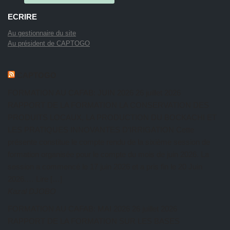
ECRIRE
Au gestionnaire du site
Au président de CAPTOGO
CAPTOGO
FORMATION AU CAFAB: JUIN 2026
26 juillet 2026
RAPPORT DE LA FORMATION LA CONSERVATION DES
PRODUITS LOCAUX, LA PRODUCTION DU BOCKACHI ET
LES PRATIQUES INNOVANTES D’IRRIGATION Cette
présente constitue le compte rendu de la sixième session de
formation organisée pour le compte du mois de juin 2026. La
session a commencé le 17 juin 2026 et a pris fin le 20 Juin
2026.… Lire […]
Kazal DJOBO
FORMATION AU CAFAB: MAI 2026
26 juillet 2026
RAPPORT DE LA FORMATION SUR LES BASES