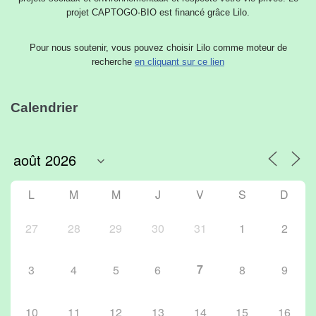
projet CAPTOGO-BIO est financé grâce Lilo.
Pour nous soutenir, vous pouvez choisir Lilo comme moteur de
recherche
en cliquant sur ce lien
Calendrier
L
M
M
J
V
S
D
27
28
29
30
31
1
2
7
3
4
5
6
8
9
10
11
12
13
14
15
16