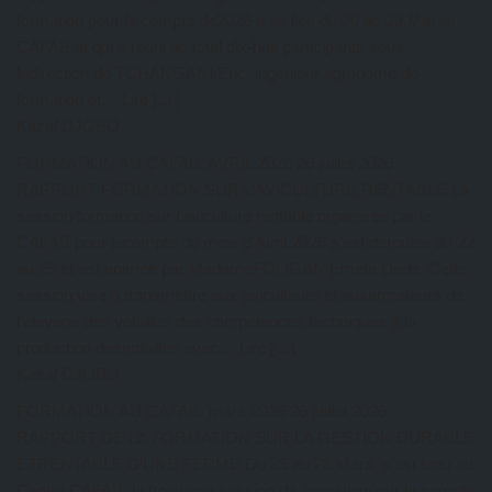
formation pour le compte de2026 a eu lieu du 20 au 23 Mai au
CAFAB et qui a réuni au total dix-huit participants sous
ladirection de TCHANGANI Eric, ingénieur agronome de
formation et… Lire […]
Kazal DJOBO
FORMATION AU CAFAB: AVRIL 2026
26 juillet 2026
RAPPORT FORMATION SUR L’AVICULTURE RENTABLE La
session formation sur l’aviculture rentable organisée par le
CAFAB pour lecompte du mois d’Avril 2026 s’est déroulée du 22
au 25 et est animée par MadameFOLIGAN Eméfa Dédé. Cette
session vise à transmettre aux aviculteurs et auxarmateurs de
l’élevage des volailles des compétences techniques à la
production desvolailles avec… Lire […]
Kazal DJOBO
FORMATION AU CAFAB: mars 2026
26 juillet 2026
RAPPORT DE LA FORMATION SUR LA GESTION DURABLE
ETRENTABLE D’UNE FERME Du 25 au 28 Mars, s’est tenu au
Centre CAFAB, la troisième session de formationpour le compte