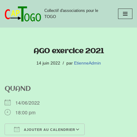
Collectif d'associations pour le
Aller
TOGO
au
contenu
AGO exercice 2021
14 juin 2022
par
EtienneAdmin
QUAND
14/06/2022
18:00 pm
AJOUTER AU CALENDRIER