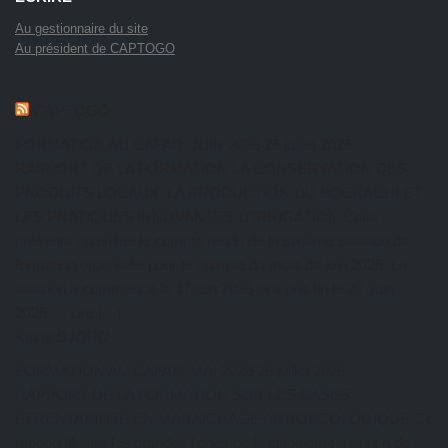
Au gestionnaire du site
Au président de CAPTOGO
CAPTOGO
FORMATION AU CAFAB: JUIN 2026
26 juillet 2026
RAPPORT DE LA FORMATION LA CONSERVATION DES
PRODUITS LOCAUX, LA PRODUCTION DU BOCKACHI ET
LES PRATIQUES INNOVANTES D’IRRIGATION Cette
présente constitue le compte rendu de la sixième session de
formation organisée pour le compte du mois de juin 2026. La
session a commencé le 17 juin 2026 et a pris fin le 20 Juin
2026.… Lire […]
Kazal DJOBO
FORMATION AU CAFAB: MAI 2026
26 juillet 2026
RAPPORT DE LA FORMATION SUR LES BASES
ETRENTABILITE EN MARAICHAGE AGROECOLOGIQUE Ce
rapport illustre les grandes lignes de la cinquième session de