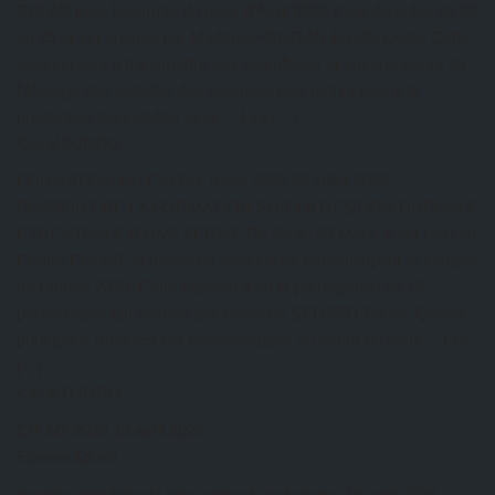
CAFAB pour lecompte du mois d’Avril 2026 s’est déroulée du 22
au 25 et est animée par MadameFOLIGAN Eméfa Dédé. Cette
session vise à transmettre aux aviculteurs et auxarmateurs de
l’élevage des volailles des compétences techniques à la
production desvolailles avec… Lire […]
Kazal DJOBO
FORMATION AU CAFAB: mars 2026
26 juillet 2026
RAPPORT DE LA FORMATION SUR LA GESTION DURABLE
ETRENTABLE D’UNE FERME Du 25 au 28 Mars, s’est tenu au
Centre CAFAB, la troisième session de formationpour le compte
de l’année 2026. Cette session a vu la participation de 16
personneset est animée par Madame SEDJRO Edem. Quatre
principaux modules ont étédéveloppés au cours de cette… Lire
[…]
Kazal DJOBO
CR AG 2026
19 avril 2026
EtienneAdmin
journée mondiale de lutte contre le paludisme
19 avril 2026