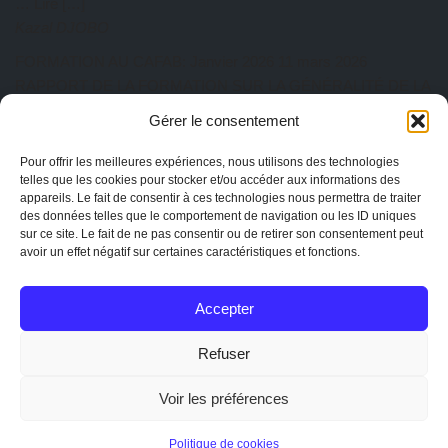
… Lire […]
Kazal DJOBO
FORMATION AU CAFAB: Janvier 2026
11 mars 2026
RAPPORT DE LA FORMATION SUR LA GÉNÉRALITÉ DE LA
PRATIQUE AGROÉCOLOGIQUE Du 27 au 31 Janvier 2026 a
Gérer le consentement
eu lieu au CAFAB la première session de l’année. Cette session
est animée par ISSIFOU Aboulaye, responsable de la ferme
Pour offrir les meilleures expériences, nous utilisons des technologies
Albarka. Au total dix-sept participants ont pris part à cette
telles que les cookies pour stocker et/ou accéder aux informations des
appareils. Le fait de consentir à ces technologies nous permettra de traiter
session de formation composée de quatre (04)… Lire […]
des données telles que le comportement de navigation ou les ID uniques
Kazal DJOBO
sur ce site. Le fait de ne pas consentir ou de retirer son consentement peut
avoir un effet négatif sur certaines caractéristiques et fonctions.
AG CAPTOGO exercice 2025
25 février 2026
EtienneAdmin
Accepter
MENTIONS
Mentions légales
Refuser
La charte de CAPTOGO
Statuts de l'association
Voir les préférences
Conception :
Mathieu R
&
CAPTOGO
|Copyright 2020 Tous
Politique de cookies