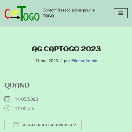
Collectif d'associations pour le
Aller
TOGO
au
contenu
AG CAPTOGO 2023
11 mai 2023
par
EtienneAdmin
QUAND
11/05/2023
17:00 pm
AJOUTER AU CALENDRIER