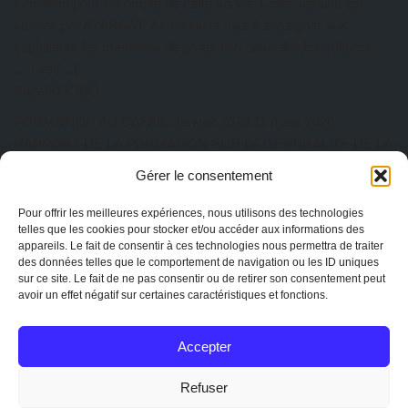
formation pour le compte de cette année. Cette session est
animée par AYABAWE Assimiou et vise à enseigner aux
exploitants les méthodes de protection naturelle des cultures.
… Lire […]
Kazal DJOBO
FORMATION AU CAFAB: Janvier 2026
11 mars 2026
RAPPORT DE LA FORMATION SUR LA GÉNÉRALITÉ DE LA
PRATIQUE AGROÉCOLOGIQUE Du 27 au 31 Janvier 2026 a
Gérer le consentement
eu lieu au CAFAB la première session de l’année. Cette session
est animée par ISSIFOU Aboulaye, responsable de la ferme
Pour offrir les meilleures expériences, nous utilisons des technologies
telles que les cookies pour stocker et/ou accéder aux informations des
Albarka. Au total dix-sept participants ont pris part à cette
appareils. Le fait de consentir à ces technologies nous permettra de traiter
session de formation composée de quatre (04)… Lire […]
des données telles que le comportement de navigation ou les ID uniques
Kazal DJOBO
sur ce site. Le fait de ne pas consentir ou de retirer son consentement peut
avoir un effet négatif sur certaines caractéristiques et fonctions.
AG CAPTOGO exercice 2025
25 février 2026
EtienneAdmin
Accepter
MENTIONS
Mentions légales
Refuser
La charte de CAPTOGO