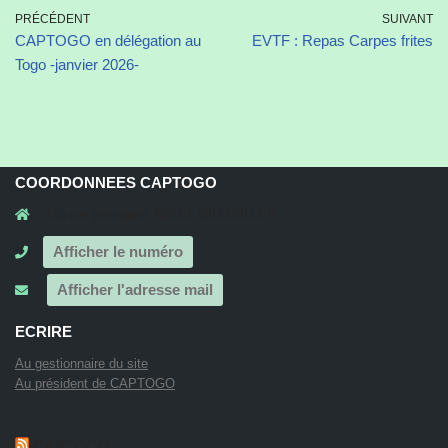
PRÉCÉDENT
SUIVANT
CAPTOGO en délégation au
EVTF : Repas Carpes frites
Togo -janvier 2026-
COORDONNEES CAPTOGO
41a rue principale, 68210, GILDWILLER
Afficher le numéro
Afficher l'adresse mail
ECRIRE
Au gestionnaire du site
Au président de CAPTOGO
CAPTOGO