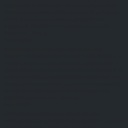
rapport illustre les grandes lignes de la cinquième session de
formation pour le compte de2026 a eu lieu du 20 au 23 Mai au
CAFAB et qui a réuni au total dix-huit participants sous
ladirection de TCHANGANI Eric, ingénieur agronome de
formation et… Lire […]
Kazal DJOBO
FORMATION AU CAFAB: AVRIL 2026
26 juillet 2026
RAPPORT FORMATION SUR L’AVICULTURE RENTABLE La
session formation sur l’aviculture rentable organisée par le
CAFAB pour lecompte du mois d’Avril 2026 s’est déroulée du 22
au 25 et est animée par MadameFOLIGAN Eméfa Dédé. Cette
session vise à transmettre aux aviculteurs et auxarmateurs de
l’élevage des volailles des compétences techniques à la
production desvolailles avec… Lire […]
Kazal DJOBO
FORMATION AU CAFAB: mars 2026
26 juillet 2026
RAPPORT DE LA FORMATION SUR LA GESTION DURABLE
ETRENTABLE D’UNE FERME Du 25 au 28 Mars, s’est tenu au