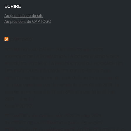
ECRIRE
Au gestionnaire du site
Au président de CAPTOGO
CAPTOGO
FORMATION AU CAFAB: JUIN 2026
26 juillet 2026
RAPPORT DE LA FORMATION LA CONSERVATION DES
PRODUITS LOCAUX, LA PRODUCTION DU BOCKACHI ET
LES PRATIQUES INNOVANTES D’IRRIGATION Cette
présente constitue le compte rendu de la sixième session de
formation organisée pour le compte du mois de juin 2026. La
session a commencé le 17 juin 2026 et a pris fin le 20 Juin
2026.… Lire […]
Kazal DJOBO
FORMATION AU CAFAB: MAI 2026
26 juillet 2026
RAPPORT DE LA FORMATION SUR LES BASES
ETRENTABILITE EN MARAICHAGE AGROECOLOGIQUE Ce