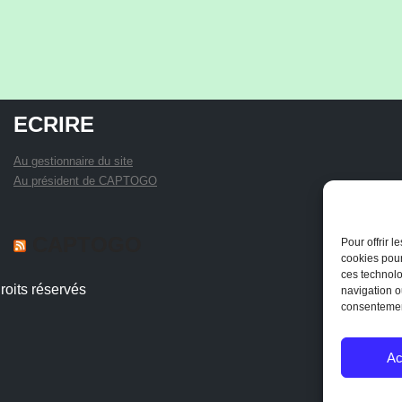
ECRIRE
Au gestionnaire du site
Au président de CAPTOGO
CAPTOGO
Pour offrir 
cookies pour
ces technolo
FORMATION AU CAFAB: JUIN 2026
26 juillet 2026
roits réservés
navigation ou
RAPPORT DE LA FORMATION LA CONSERVATION
consentement
DES PRODUITS LOCAUX, LA PRODUCTION DU
BOCKACHI ET LES PRATIQUES INNOVANTES
Ac
D’IRRIGATION Cette présente constitue le compte rendu