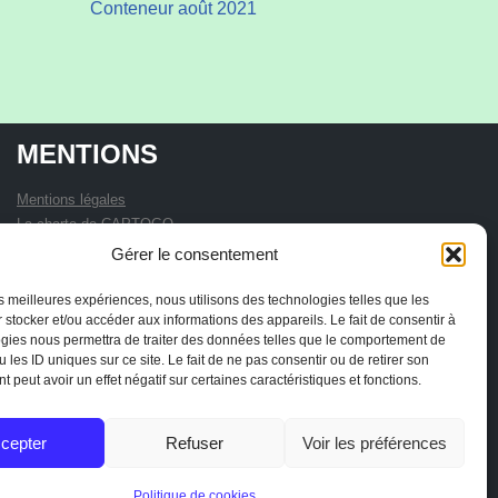
Conteneur août 2021
MENTIONS
Mentions légales
La charte de CAPTOGO
Statuts de l'association
Gérer le consentement
les meilleures expériences, nous utilisons des technologies telles que les
 stocker et/ou accéder aux informations des appareils. Le fait de consentir à
gies nous permettra de traiter des données telles que le comportement de
 les ID uniques sur ce site. Le fait de ne pas consentir ou de retirer son
 peut avoir un effet négatif sur certaines caractéristiques et fonctions.
cepter
Refuser
Voir les préférences
Politique de cookies