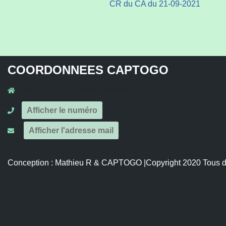
CR du CA du 21-09-2021
COORDONNEES CAPTOGO
41a rue principale, 68210, GILDWILLER
Afficher le numéro
Afficher l'adresse mail
Conception :
Mathieu R
&
CAPTOGO
|Copyright 2020 Tous d