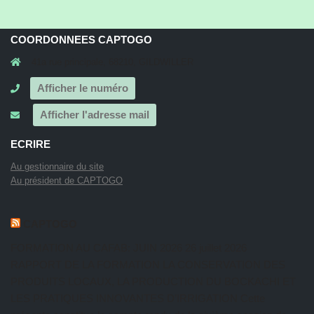
COORDONNEES CAPTOGO
41a rue principale, 68210, GILDWILLER
Afficher le numéro
Afficher l'adresse mail
ECRIRE
Au gestionnaire du site
Au président de CAPTOGO
CAPTOGO
FORMATION AU CAFAB: JUIN 2026
26 juillet 2026
RAPPORT DE LA FORMATION LA CONSERVATION DES
PRODUITS LOCAUX, LA PRODUCTION DU BOCKACHI ET
LES PRATIQUES INNOVANTES D’IRRIGATION Cette