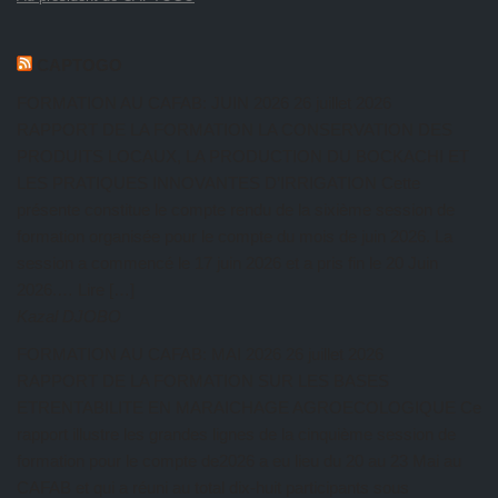
CAPTOGO
FORMATION AU CAFAB: JUIN 2026
26 juillet 2026
RAPPORT DE LA FORMATION LA CONSERVATION DES
PRODUITS LOCAUX, LA PRODUCTION DU BOCKACHI ET
LES PRATIQUES INNOVANTES D’IRRIGATION Cette
présente constitue le compte rendu de la sixième session de
formation organisée pour le compte du mois de juin 2026. La
session a commencé le 17 juin 2026 et a pris fin le 20 Juin
2026.… Lire […]
Kazal DJOBO
FORMATION AU CAFAB: MAI 2026
26 juillet 2026
RAPPORT DE LA FORMATION SUR LES BASES
ETRENTABILITE EN MARAICHAGE AGROECOLOGIQUE Ce
rapport illustre les grandes lignes de la cinquième session de
formation pour le compte de2026 a eu lieu du 20 au 23 Mai au
CAFAB et qui a réuni au total dix-huit participants sous