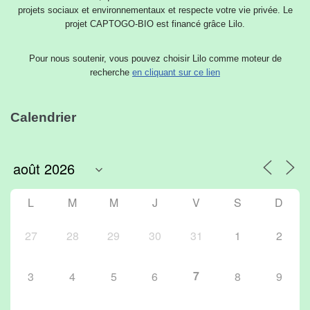
projets sociaux et environnementaux et respecte votre vie privée. Le
projet CAPTOGO-BIO est financé grâce Lilo.
Pour nous soutenir, vous pouvez choisir Lilo comme moteur de
recherche
en cliquant sur ce lien
Calendrier
L
M
M
J
V
S
D
27
28
29
30
31
1
2
7
3
4
5
6
8
9