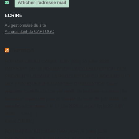
Afficher l'adresse mail
ECRIRE
Au gestionnaire du site
Au président de CAPTOGO
CAPTOGO
FORMATION AU CAFAB: JUIN 2026
26 juillet 2026
RAPPORT DE LA FORMATION LA CONSERVATION DES
PRODUITS LOCAUX, LA PRODUCTION DU BOCKACHI ET
LES PRATIQUES INNOVANTES D’IRRIGATION Cette
présente constitue le compte rendu de la sixième session de
formation organisée pour le compte du mois de juin 2026. La
session a commencé le 17 juin 2026 et a pris fin le 20 Juin
2026.… Lire […]
Kazal DJOBO
FORMATION AU CAFAB: MAI 2026
26 juillet 2026
RAPPORT DE LA FORMATION SUR LES BASES