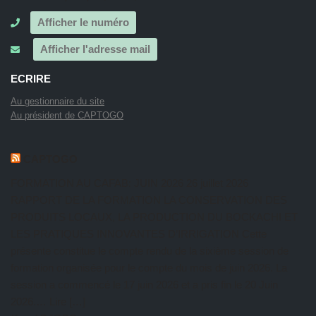
Afficher le numéro
Afficher l'adresse mail
ECRIRE
Au gestionnaire du site
Au président de CAPTOGO
CAPTOGO
FORMATION AU CAFAB: JUIN 2026
26 juillet 2026
RAPPORT DE LA FORMATION LA CONSERVATION DES
PRODUITS LOCAUX, LA PRODUCTION DU BOCKACHI ET
LES PRATIQUES INNOVANTES D’IRRIGATION Cette
présente constitue le compte rendu de la sixième session de
formation organisée pour le compte du mois de juin 2026. La
session a commencé le 17 juin 2026 et a pris fin le 20 Juin
2026.… Lire […]