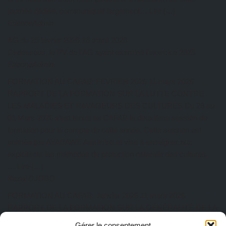
journée dédiée, communiquer largement… Lire […]
EtienneAdmin
AG du 25 février 2026
16 mars 2026
Ci-dessous, le PV de l’AG ayant examiné l’exercice 2025
EtienneAdmin
FORMATION AU CAFAB: FEVRIER 2026
11 mars 2026
RAPPORT DE LA FORMATION SUR LA LUTTE CONTRE
LES MALADIES ET RAVAGEURS DES CULTURES Du 26 au
01 Mars 2026 s’est tenue au CAFAB la deuxième session de
formation pour le compte de cette année. Cette session est
animée par AYABAWE Assimiou et vise à enseigner aux
exploitants les méthodes de protection naturelle des cultures.
… Lire […]
Kazal DJOBO
FORMATION AU CAFAB: Janvier 2026
11 mars 2026
RAPPORT DE LA FORMATION SUR LA GÉNÉRALITÉ DE LA
PRATIQUE AGROÉCOLOGIQUE Du 27 au 31 Janvier 2026 a
Gérer le consentement