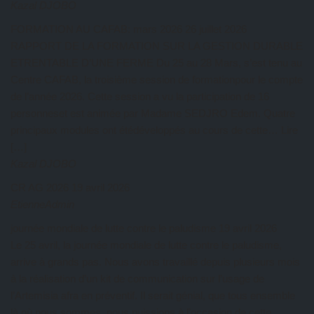
Kazal DJOBO
FORMATION AU CAFAB: mars 2026
26 juillet 2026
RAPPORT DE LA FORMATION SUR LA GESTION DURABLE
ETRENTABLE D’UNE FERME Du 25 au 28 Mars, s’est tenu au
Centre CAFAB, la troisième session de formationpour le compte
de l’année 2026. Cette session a vu la participation de 16
personneset est animée par Madame SEDJRO Edem. Quatre
principaux modules ont étédéveloppés au cours de cette… Lire
[…]
Kazal DJOBO
CR AG 2026
19 avril 2026
EtienneAdmin
journée mondiale de lutte contre le paludisme
19 avril 2026
Le 25 avril, la journée mondiale de lutte contre le paludisme,
arrive à grands pas. Nous avons travaillé depuis plusieurs mois
à la réalisation d’un kit de communication sur l’usage de
l’Artemisia afra en préventif. Il serait génial, que tous ensemble
là où nous sommes, nous puissions à l’occasion de cette