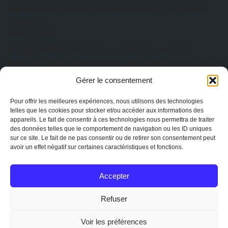
exploitants les méthodes de protection naturelle des cultures.
… Lire […]
Kazal DJOBO
FORMATION AU CAFAB: Janvier 2026
11 mars 2026
RAPPORT DE LA FORMATION SUR LA GÉNÉRALITÉ DE LA
PRATIQUE AGROÉCOLOGIQUE Du 27 au 31 Janvier 2026 a
Gérer le consentement
eu lieu au CAFAB la première session de l’année. Cette session
est animée par ISSIFOU Aboulaye, responsable de la ferme
Pour offrir les meilleures expériences, nous utilisons des technologies
telles que les cookies pour stocker et/ou accéder aux informations des
Albarka. Au total dix-sept participants ont pris part à cette
appareils. Le fait de consentir à ces technologies nous permettra de traiter
session de formation composée de quatre (04)… Lire […]
des données telles que le comportement de navigation ou les ID uniques
Kazal DJOBO
sur ce site. Le fait de ne pas consentir ou de retirer son consentement peut
avoir un effet négatif sur certaines caractéristiques et fonctions.
AG CAPTOGO exercice 2025
25 février 2026
EtienneAdmin
Accepter
MENTIONS
Mentions légales
Refuser
La charte de CAPTOGO
Statuts de l'association
Voir les préférences