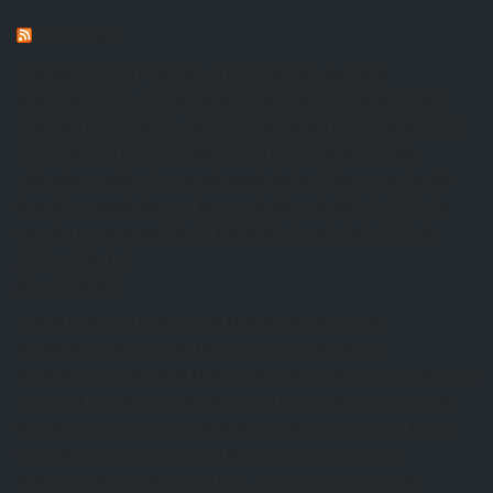
CAPTOGO
FORMATION AU CAFAB: JUIN 2026
26 juillet 2026
RAPPORT DE LA FORMATION LA CONSERVATION DES
PRODUITS LOCAUX, LA PRODUCTION DU BOCKACHI ET
LES PRATIQUES INNOVANTES D’IRRIGATION Cette
présente constitue le compte rendu de la sixième session de
formation organisée pour le compte du mois de juin 2026. La
session a commencé le 17 juin 2026 et a pris fin le 20 Juin
2026.… Lire […]
Kazal DJOBO
FORMATION AU CAFAB: MAI 2026
26 juillet 2026
RAPPORT DE LA FORMATION SUR LES BASES
ETRENTABILITE EN MARAICHAGE AGROECOLOGIQUE Ce
rapport illustre les grandes lignes de la cinquième session de
formation pour le compte de2026 a eu lieu du 20 au 23 Mai au
CAFAB et qui a réuni au total dix-huit participants sous
ladirection de TCHANGANI Eric, ingénieur agronome de