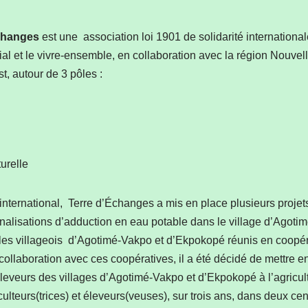
changes
est une association loi 1901 de solidarité international
l et le vivre-ensemble, en collaboration avec la région Nouvell
t, autour de 3 pôles :
urelle
international, Terre d’Échanges a mis en place plusieurs projets
analisations d’adduction en eau potable dans le village d’Agoti
, les villageois d’Agotimé-Vakpo et d’Ekpokopé réunis en coopéra
 collaboration avec ces coopératives, il a été décidé de mettre 
 éleveurs des villages d’Agotimé-Vakpo et d’Ekpokopé à l’agricul
culteurs(trices) et éleveurs(veuses), sur trois ans, dans deux c