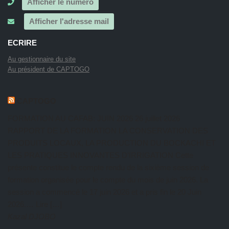
Afficher le numéro
Afficher l'adresse mail
ECRIRE
Au gestionnaire du site
Au président de CAPTOGO
CAPTOGO
FORMATION AU CAFAB: JUIN 2026
26 juillet 2026
RAPPORT DE LA FORMATION LA CONSERVATION DES
PRODUITS LOCAUX, LA PRODUCTION DU BOCKACHI ET
LES PRATIQUES INNOVANTES D’IRRIGATION Cette
présente constitue le compte rendu de la sixième session de
formation organisée pour le compte du mois de juin 2026. La
session a commencé le 17 juin 2026 et a pris fin le 20 Juin
2026.… Lire […]
Kazal DJOBO