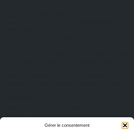
EtienneAdmin
AG du 25 février 2026
16 mars 2026
Ci-dessous, le PV de l’AG ayant examiné l’exercice 2025
EtienneAdmin
FORMATION AU CAFAB: FEVRIER 2026
11 mars 2026
RAPPORT DE LA FORMATION SUR LA LUTTE CONTRE
LES MALADIES ET RAVAGEURS DES CULTURES Du 26 au
01 Mars 2026 s’est tenue au CAFAB la deuxième session de
formation pour le compte de cette année. Cette session est
animée par AYABAWE Assimiou et vise à enseigner aux
exploitants les méthodes de protection naturelle des cultures.
… Lire […]
Kazal DJOBO
FORMATION AU CAFAB: Janvier 2026
11 mars 2026
RAPPORT DE LA FORMATION SUR LA GÉNÉRALITÉ DE LA
PRATIQUE AGROÉCOLOGIQUE Du 27 au 31 Janvier 2026 a
Gérer le consentement
eu lieu au CAFAB la première session de l’année. Cette session