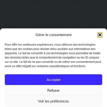
exploitants les méthodes de protection naturelle des cultures.
… Lire […]
Kazal DJOBO
FORMATION AU CAFAB: Janvier 2026
11 mars 2026
RAPPORT DE LA FORMATION SUR LA GÉNÉRALITÉ DE LA
PRATIQUE AGROÉCOLOGIQUE Du 27 au 31 Janvier 2026 a
Gérer le consentement
eu lieu au CAFAB la première session de l’année. Cette session
est animée par ISSIFOU Aboulaye, responsable de la ferme
Pour offrir les meilleures expériences, nous utilisons des technologies
Albarka. Au total dix-sept participants ont pris part à cette
telles que les cookies pour stocker et/ou accéder aux informations des
appareils. Le fait de consentir à ces technologies nous permettra de traiter
session de formation composée de quatre (04)… Lire […]
des données telles que le comportement de navigation ou les ID uniques
Kazal DJOBO
sur ce site. Le fait de ne pas consentir ou de retirer son consentement peut
avoir un effet négatif sur certaines caractéristiques et fonctions.
AG CAPTOGO exercice 2025
25 février 2026
EtienneAdmin
Accepter
MENTIONS
Mentions légales
Refuser
La charte de CAPTOGO
Statuts de l'association
Voir les préférences