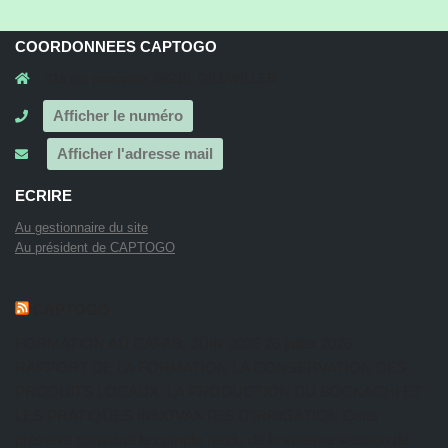
COORDONNEES CAPTOGO
41a rue principale, 68210, GILDWILLER
Afficher le numéro
Afficher l'adresse mail
ECRIRE
Au gestionnaire du site
Au président de CAPTOGO
CAPTOGO
FORMATION AU CAFAB: JUIN 2026
26 juillet 2026
RAPPORT DE LA FORMATION LA CONSERVATION DES
PRODUITS LOCAUX, LA PRODUCTION DU BOCKACHI ET
LES PRATIQUES INNOVANTES D’IRRIGATION Cette
présente constitue le compte rendu de la sixième session de