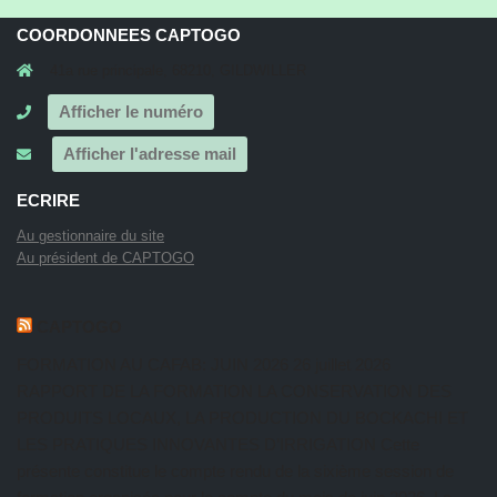
COORDONNEES CAPTOGO
41a rue principale, 68210, GILDWILLER
Afficher le numéro
Afficher l'adresse mail
ECRIRE
Au gestionnaire du site
Au président de CAPTOGO
CAPTOGO
FORMATION AU CAFAB: JUIN 2026
26 juillet 2026
RAPPORT DE LA FORMATION LA CONSERVATION DES
PRODUITS LOCAUX, LA PRODUCTION DU BOCKACHI ET
LES PRATIQUES INNOVANTES D’IRRIGATION Cette
présente constitue le compte rendu de la sixième session de