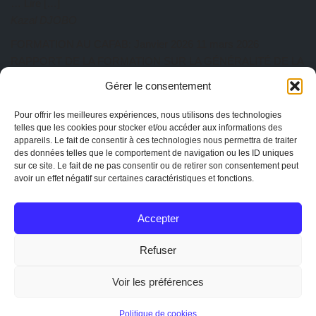
… Lire […]
Kazal DJOBO
FORMATION AU CAFAB: Janvier 2026
11 mars 2026
RAPPORT DE LA FORMATION SUR LA GÉNÉRALITÉ DE LA
PRATIQUE AGROÉCOLOGIQUE Du 27 au 31 Janvier 2026 a
Gérer le consentement
eu lieu au CAFAB la première session de l’année. Cette session
est animée par ISSIFOU Aboulaye, responsable de la ferme
Pour offrir les meilleures expériences, nous utilisons des technologies
Albarka. Au total dix-sept participants ont pris part à cette
telles que les cookies pour stocker et/ou accéder aux informations des
appareils. Le fait de consentir à ces technologies nous permettra de traiter
session de formation composée de quatre (04)… Lire […]
des données telles que le comportement de navigation ou les ID uniques
Kazal DJOBO
sur ce site. Le fait de ne pas consentir ou de retirer son consentement peut
avoir un effet négatif sur certaines caractéristiques et fonctions.
AG CAPTOGO exercice 2025
25 février 2026
EtienneAdmin
Accepter
MENTIONS
Mentions légales
Refuser
La charte de CAPTOGO
Statuts de l'association
Voir les préférences
Conception :
Mathieu R
&
CAPTOGO
|Copyright 2020 Tous
Politique de cookies