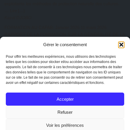
exploitants les méthodes de protection naturelle des cultures.
… Lire […]
Kazal DJOBO
FORMATION AU CAFAB: Janvier 2026
11 mars 2026
RAPPORT DE LA FORMATION SUR LA GÉNÉRALITÉ DE LA
PRATIQUE AGROÉCOLOGIQUE Du 27 au 31 Janvier 2026 a
Gérer le consentement
eu lieu au CAFAB la première session de l’année. Cette session
est animée par ISSIFOU Aboulaye, responsable de la ferme
Pour offrir les meilleures expériences, nous utilisons des technologies
Albarka. Au total dix-sept participants ont pris part à cette
telles que les cookies pour stocker et/ou accéder aux informations des
appareils. Le fait de consentir à ces technologies nous permettra de traiter
session de formation composée de quatre (04)… Lire […]
des données telles que le comportement de navigation ou les ID uniques
Kazal DJOBO
sur ce site. Le fait de ne pas consentir ou de retirer son consentement peut
avoir un effet négatif sur certaines caractéristiques et fonctions.
AG CAPTOGO exercice 2025
25 février 2026
EtienneAdmin
Accepter
MENTIONS
Mentions légales
Refuser
La charte de CAPTOGO
Statuts de l'association
Voir les préférences